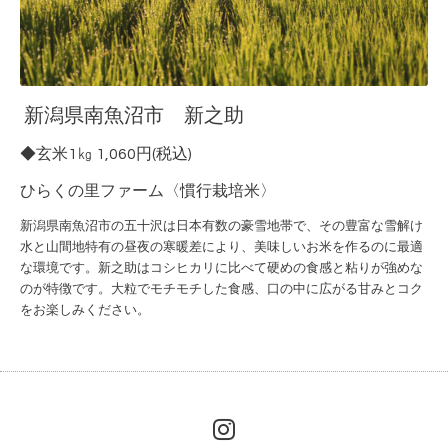
新潟県南魚沼市 新之助
◆玄米1㎏ 1,060円(税込)
ひらくの里ファーム〈慣行栽培米〉
新潟県南魚沼市の五十沢は日本有数の豪雪地帯
で、その豊富な雪解け
水と山間地特有の昼夜の
寒暖差により、美味しいお米を作るのに最適
な
環境です。
新之助はコシヒカリに比べて硬めの食感と粘りが強めな
のが特徴です。大粒でモチモチした食感、口の中に広がる甘みとコク
をお楽しみください。